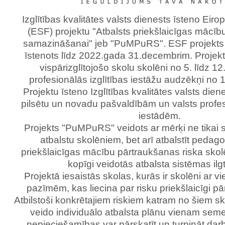
Izglītības kvalitātes valsts dienests īsteno Eir
(ESF) projektu "Atbalsts priekšlaicīgas mācī
samazināšanai" jeb "PuMPuRS". ESF projekts
īstenots līdz 2022.gada 31.decembrim. Projekt
vispārizglītojošo skolu skolēni no 5. līdz 12.
profesionālās izglītības iestāžu audzēkņi no 1
Projektu īsteno Izglītības kvalitātes valsts die
pilsētu un novadu pašvaldībām un valsts profesi
iestādēm.
Projekts "PuMPuRS" veidots ar mērķi ne tikai s
atbalstu skolēniem, bet arī atbalstīt pedag
priekšlaicīgas mācību pārtraukšanas riska skol
kopīgi veidotās atbalsta sistēmas ilg
Projektā iesaistās skolas, kurās ir skolēni ar v
pazīmēm, kas liecina par risku priekšlaicīgi p
Atbilstoši konkrētajiem riskiem katram no šiem 
veido individuālo atbalsta plānu vienam seme
nepieciešamības var pārskatīt un turpināt darb