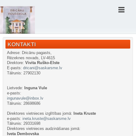
KONTAKTI
Adrese: Dricānu pagasts,
Rēzeknes novads, LV-4615
Direktore:
Vivita Ruško-Elste
E-pasts:
dricani@saskarsme.lv
Tālrunis: 27902130
Lietvede:
Inguna Vule
e-pasts:
ingunavule@inbox.lv
Tālrunis: 28698686
Direktores v
ietnieces izglītības jomā:
Ineta Kruste
e-pasts:
ineta.kruste@saskarsme.lv
Tālrunis: 29331698
Direktores vietnieces audzināšanas jomā:
Iveta Dembovska