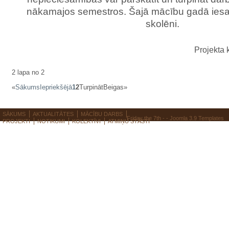
nākamajos semestros. Šajā mācību gadā iesais
skolēni.
Projekta 
2 lapa no 2
«
Sākums
Iepriekšējā
1
2
Turpināt
Beigas
»
SĀKUMS
AKTUALITĀTES
MĀCĪBU DARBS
Friday the 7th - -
Joomla 3.9 Templates
PROJEKTI
NOTIKUMI
KOLEKTĪVI
ATMIŅU STĀSTI