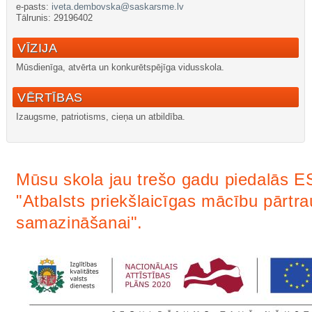
e-pasts:
iveta.dembovska@saskarsme.lv
Tālrunis: 29196402
VĪZIJA
Mūsdienīga, atvērta un konkurētspējīga vidusskola.
VĒRTĪBAS
Izaugsme, patriotisms, cieņa un atbildība.
nachodki.ru
интернет-магазин
Mūsu skola jau trešo gadu piedalās E
"Atbalsts priekšlaicīgas mācību pārtr
samazināšanai".