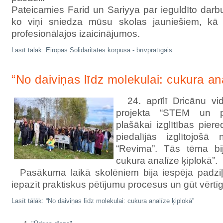
Pateicamies Farid un Sariyya par ieguldīto darb
ko viņi sniedza mūsu skolas jauniešiem, kā 
profesionālajos izaicinājumos.
Lasīt tālāk: Eiropas Solidaritātes korpusa - brīvprātīgais
“No daiviņas līdz molekulai: cukura an
24. aprīlī Dricānu vid
projekta “STEM un pil
plašākai izglītības piere
piedalījās izglītojoš
“Revima”. Tās tēma bij
cukura analīze ķiplokā”.
Pasākuma laikā skolēniem bija iespēja padziļi
iepazīt praktiskus pētījumu procesus un gūt vērtī
Lasīt tālāk: “No daiviņas līdz molekulai: cukura analīze ķiplokā”