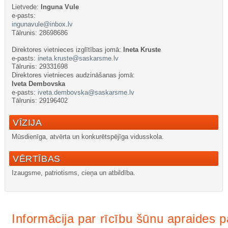
Lietvede:
Inguna Vule
e-pasts:
ingunavule@inbox.lv
Tālrunis: 28698686
Direktores v
ietnieces izglītības jomā:
Ineta Kruste
e-pasts:
ineta.kruste@saskarsme.lv
Tālrunis: 29331698
Direktores vietnieces audzināšanas jomā:
Iveta Dembovska
e-pasts:
iveta.dembovska@saskarsme.lv
Tālrunis: 29196402
VĪZIJA
Mūsdienīga, atvērta un konkurētspējīga vidusskola.
VĒRTĪBAS
Izaugsme, patriotisms, cieņa un atbildība.
Интернет-магазин
nachodki.ru
Informācija par rīcību šūnu apraides