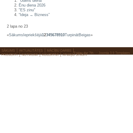
"Ūdens diena"
Ēnu diena 2026
"ES zinu"
“Ideja → Bizness”
2 lapa no 23
«
Sākums
Iepriekšējā
1
2
3
4
5
6
7
8
9
10
Turpināt
Beigas
»
SĀKUMS
AKTUALITĀTES
MĀCĪBU DARBS
Friday the 7th - -
Joomla 3.9 Templates
PROJEKTI
NOTIKUMI
KOLEKTĪVI
ATMIŅU STĀSTI