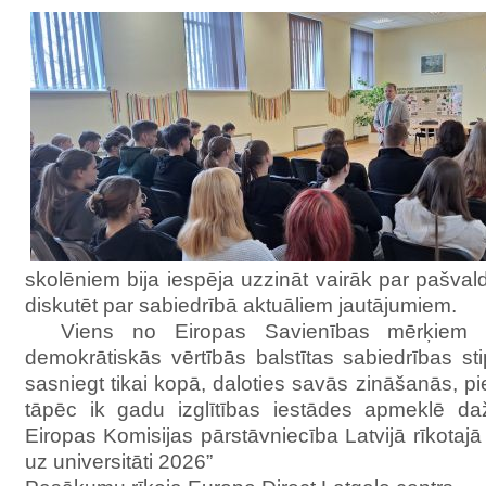
skolēniem bija iespēja uzzināt vairāk par pašva
diskutēt par sabiedrībā aktuāliem jautājumiem.
Viens no Eiropas Savienības mērķiem ir z
demokrātiskās vērtībās balstītas sabiedrības s
sasniegt tikai kopā, daloties savās zināšanās, p
tāpēc ik gadu izglītības iestādes apmeklē daž
Eiropas Komisijas pārstāvniecība Latvijā rīkotajā
uz universitāti 2026”