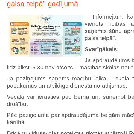
gaisa telpā” gadījumā
Informējam, k
vienots rīcības 
saņemts šūnu apr
gaisa telpā”.
Svarīgākais:
Ja apdraudējums i
līdz plkst. 6.30 nav atcelts – mācības skolās notiek
Ja paziņojums saņems mācību laikā – skola tu
pasākumus un atbildīgo dienestu norādījumus.
Vecāki var ierasties pēc bērna un, saņemot bēr
drošību.
Pēc paziņojuma par apdraudējuma beigām mācību
kārtībā.
Dricānu vidusskolas noteiktas rīkotās atbilstoš