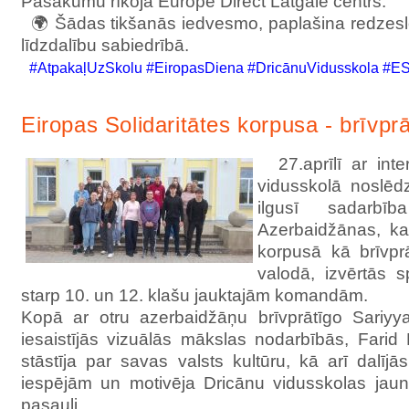
Pasākumu rīkoja Europe Direct Latgale centrs.
🌍 Šādas tikšanās iedvesmo, paplašina redzeslok
līdzdalību sabiedrībā.
#AtpakaļUzSkolu #EiropasDiena #DricānuVidusskola #
Eiropas Solidaritātes korpusa - brīvprā
27.aprīlī ar inter
vidusskolā noslē
ilgusī sadarb
Azerbaidžānas, kas
korpusā kā brīvprā
valodā, izvērtās 
starp 10. un 12. klašu jauktajām komandām.
Kopā ar otru azerbaidžāņu brīvprātīgo Sariy
iesaistījās vizuālās mākslas nodarbībās, Fari
stāstīja par savas valsts kultūru, kā arī dalīj
iespējām un motivēja Dricānu vidusskolas jau
pasauli.