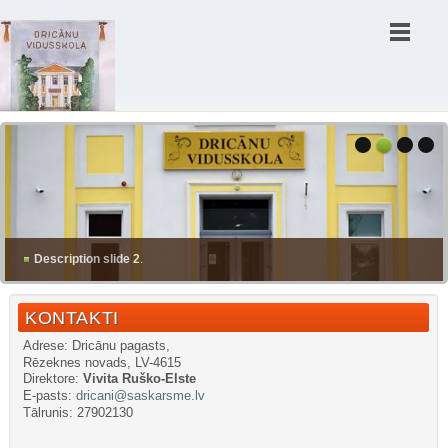
Description slide 2
.
KONTAKTI
Adrese: Dricānu pagasts,
Rēzeknes novads, LV-4615
Direktore:
Vivita Ruško-Elste
E-pasts:
dricani@saskarsme.lv
Tālrunis: 27902130