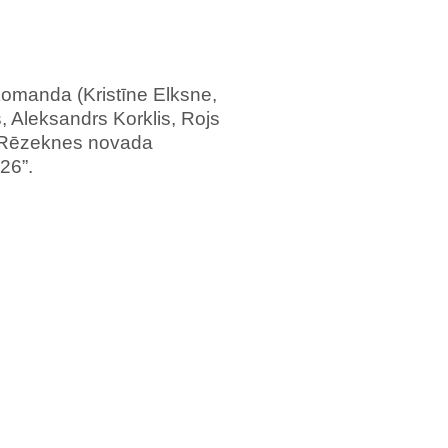
komanda (Kristīne Elksne,
 Aleksandrs Korklis, Rojs
u Rēzeknes novada
26”.