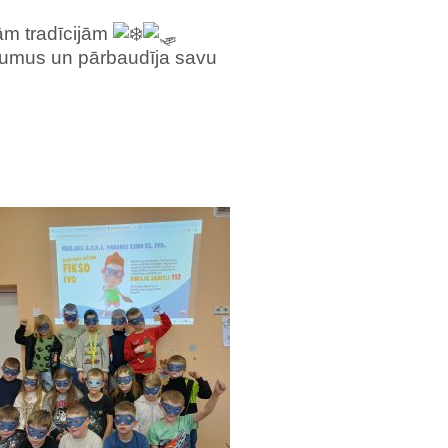
ām tradīcijām
ējumus un pārbaudīja savu