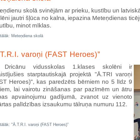
eņdienu skolā svinējām ar prieku, kustību un latvisk
lēni jautri šļūca no kalna, iepazina Meteņdienas tic
utību, minot mīklas.
 tālāk: Meteņdiena skolā
.T.R.I. varoņi (FAST Heroes)”
icānu vidusskolas 1.klases skolēni ir
aistījušies starptautiskajā projektā "Ā.TRI varoņi
ST Heroes)", kas paredzēts bērniem no 5 līdz 9
iem, lai vairotu zināšanas par pazīmēm un ātru
ības apvainojumu gadījumā, zvanot uz vienoto
ārtas palīdzības izsaukumu tālruņa numuru 112.
 tālāk: "Ā.T.R.I. varoņi (FAST Heroes)”