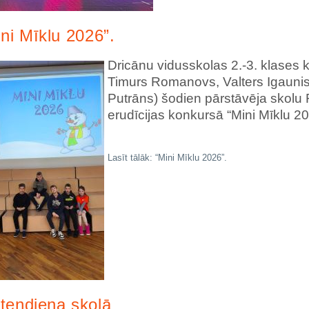
ni Mīklu 2026”.
Dricānu vidusskolas 2.-3. klases 
Timurs Romanovs, Valters Igaunis,
Putrāns) šodien pārstāvēja skol
erudīcijas konkursā “Mini Mīklu 20
Lasīt tālāk: “Mini Mīklu 2026”.
teņdiena skolā