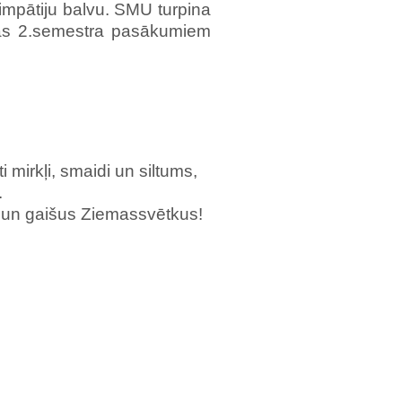
simpātiju balvu. SMU turpina
ojas 2.semestra pasākumiem
i mirkļi, smaidi un siltums,
.
 un gaišus Ziemassvētkus!