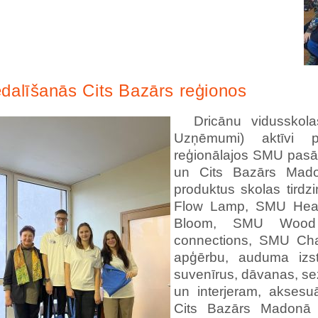
edalīšanās Cits Bazārs reģionos
Dricānu vidusskola
Uzņēmumi) aktīvi pi
reģionālajos SMU pasā
un Cits Bazārs Mado
produktus skolas tird
Flow Lamp, SMU Hea
Bloom, SMU Wood
connections, SMU Ch
apģērbu, auduma izst
suvenīrus, dāvanas, se
un interjeram, aksesu
Cits Bazārs Madonā