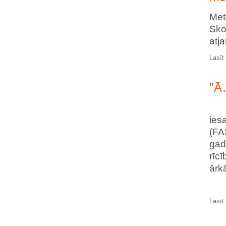
Met
Sko
atja
Lasīt
"Ā
Dr
ies
(FA
gad
rīc
ārk
Lasīt