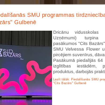
ьи и обзоры
nachodki.ru
edalīšanās SMU programmas tirdzniecīb
zārs" Gulbenē
Dricānu vidusskola
Uzņēmumi) turpina pi
pasākumos "Cits Bazārs"
SMU Velvessa Flower u
pircējiem suvenīrus, dāv
Pasākumā piedalījās 64
izglītības iestādēm, 
produktus, darbojās prakt
Lasīt tālāk: Piedalīšanās SMU pr
"Cits Bazārs" Gulbenē