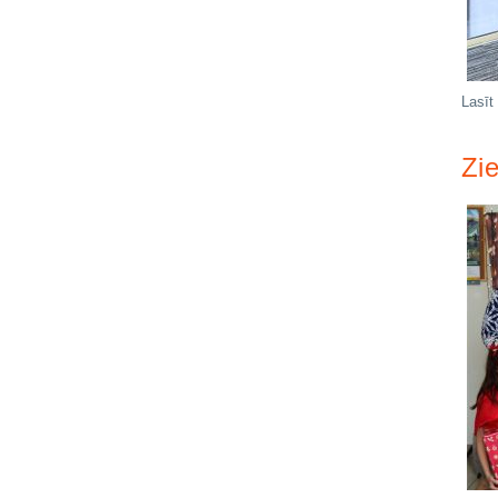
Lasīt
Zi