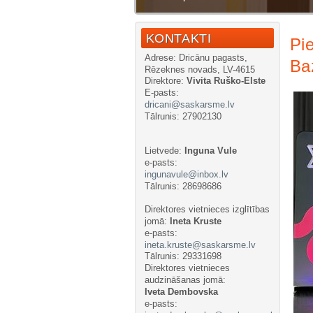
Стат
KONTAKTI
Pi
Adrese: Dricānu pagasts,
Ba
Rēzeknes novads, LV-4615
Direktore:
Vivita Ruško-Elste
E-pasts:
dricani@saskarsme.lv
Tālrunis: 27902130
Lietvede:
Inguna Vule
e-pasts:
ingunavule@inbox.lv
Tālrunis: 28698686
Direktores v
ietnieces izglītības
jomā:
Ineta Kruste
e-pasts:
ineta.kruste@saskarsme.lv
Tālrunis: 29331698
Direktores vietnieces
audzināšanas jomā:
Iveta Dembovska
e-pasts: