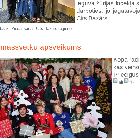
ieguva žūrijas locekļa 
darboties, jo jāgatav
Cits Bazārs.
 tālāk: Piedalīšanās Cits Bazārs reģionos
emassvētku apsveikums
Kopā radīt
kas vieno
Priecīgus