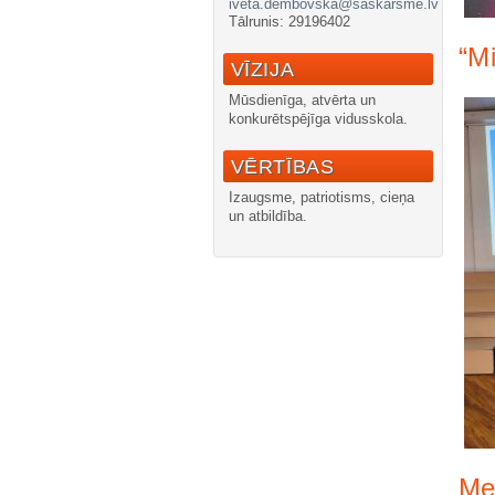
iveta.dembovska@saskarsme.lv
Tālrunis: 29196402
“Mi
VĪZIJA
Mūsdienīga, atvērta un
konkurētspējīga vidusskola.
VĒRTĪBAS
Izaugsme, patriotisms, cieņa
un atbildība.
Me