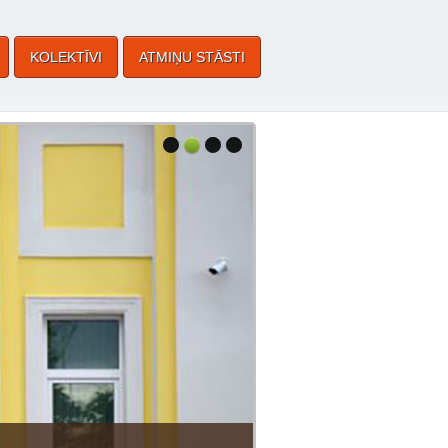
KOLEKTĪVI
ATMIŅU STĀSTI
>