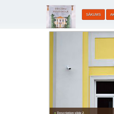
SĀKUMS
A
<
Description slide 2
.