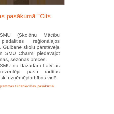
as pasākumā "Cits
s SMU (Skolēnu Mācību
edalīties reģionālajos
. Gulbenē skolu pārstāvēja
n SMU Charm, piedāvājot
anas, sezonas preces.
 SMU no dažādām Latvijas
prezentēja pašu radītus
iski uzņēmējdarbības vidē.
ogrammas tirdzniecības pasākumā