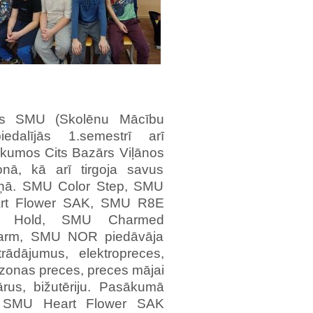
s SMU (Skolēnu Mācību
edalījās 1.semestrī arī
kumos Cits Bazārs Viļānos
nā, kā arī tirgoja savus
ziņā. SMU Color Step, SMU
rt Flower SAK, SMU R8E
 Hold, SMU Charmed
arm, SMU NOR piedāvāja
rādājumus, elektropreces,
zonas preces, preces mājai
ārus, bižutēriju. Pasākumā
 SMU Heart Flower SAK