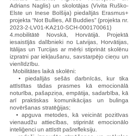
Adrians Naglis) un skolotājas (Vivita Ruško-
Elste un Inese Bolšija) piedalījās Erasmus+
projekta “Not Bullies, All Buddies” (projekta nr.
2023-2-LV01-KA210-SCH-000170061)
4.mobilitātē Novskā, Horvātijā. Projektā
iesaistījās dalībnieki no Latvijas, Horvātijas,
Itālijas un Turcijas ar mērķi stiprināt skolēnu
izpratni par iekļaušanu, savstarpējo cieņu un
vienlīdzību.
Mobilitātes laikā skolēni:
• piedalījās sešās darbnīcās, kur tika
attīstītas tādas prasmes kā emocionālā
noturība, pašapziņa, empātija, sadarbība, kā
arī praktiskas komunikācijas un bulinga
novēršanas stratēģijas;
• apguva metodes, kā veicināt pozitīvas
vienaudžu attiecības, stiprināt emocionālo
inteliģenci un attīstīt pašrefleksiju.