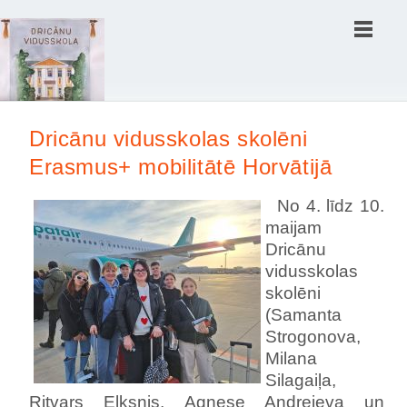
Расширения Joomla 3
Dricānu vidusskolas skolēni
Erasmus+ mobilitātē Horvātijā
No 4. līdz 10.
maijam
Dricānu
vidusskolas
skolēni
(Samanta
Strogonova,
Milana
Silagaiļa,
Ritvars Elksnis, Agnese Andrejeva un