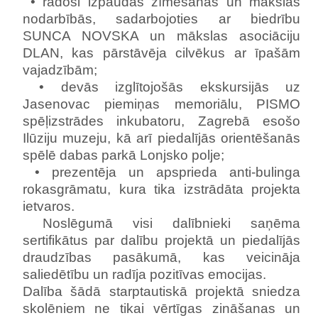
• radoši izpaudās zīmēšanas un mākslas
nodarbībās, sadarbojoties ar biedrību
SUNCA NOVSKA un mākslas asociāciju
DLAN, kas pārstāvēja cilvēkus ar īpašām
vajadzībām;
• devās izglītojošās ekskursijās uz
Jasenovac piemiņas memoriālu, PISMO
spēļizstrādes inkubatoru, Zagrebā esošo
Ilūziju muzeju, kā arī piedalījās orientēšanās
spēlē dabas parkā Lonjsko polje;
• prezentēja un apsprieda anti-bulinga
rokasgrāmatu, kura tika izstrādāta projekta
ietvaros.
Noslēgumā visi dalībnieki saņēma
sertifikātus par dalību projektā un piedalījās
draudzības pasākumā, kas veicināja
saliedētību un radīja pozitīvas emocijas.
Dalība šādā starptautiskā projektā sniedza
skolēniem ne tikai vērtīgas zināšanas un