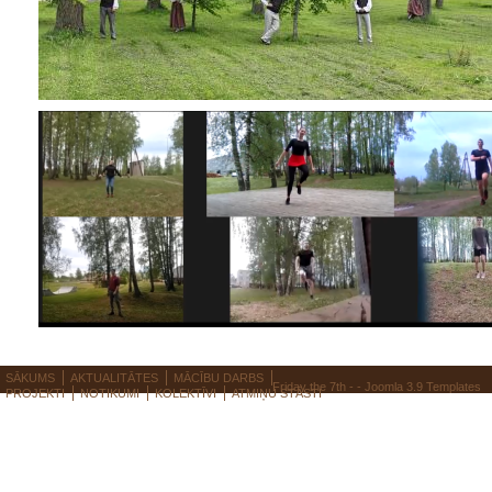
SĀKUMS
AKTUALITĀTES
MĀCĪBU DARBS
Friday the 7th - -
Joomla 3.9 Templates
PROJEKTI
NOTIKUMI
KOLEKTĪVI
ATMIŅU STĀSTI