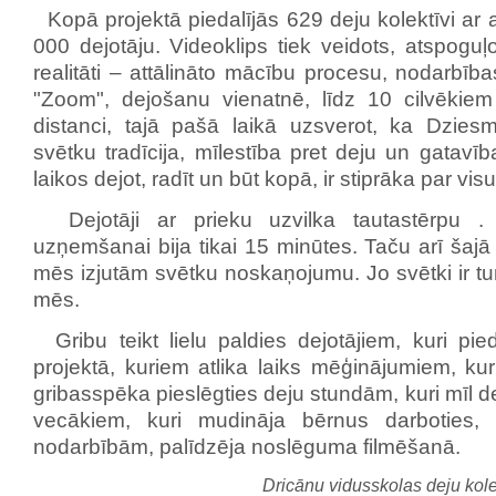
Kopā projektā piedalījās 629 deju kolektīvi ar 
000 dejotāju. Videoklips tiek veidots, atspoguļo
realitāti – attālināto mācību procesu, nodarbība
"Zoom", dejošanu vienatnē, līdz 10 cilvēkiem
distanci, tajā pašā laikā uzsverot, ka Dzies
svētku tradīcija, mīlestība pret deju un gatavīb
laikos dejot, radīt un būt kopā, ir stiprāka par visu
Dejotāji ar prieku uzvilka tautastērpu . 
uzņemšanai bija tikai 15 minūtes. Taču arī šajā 
mēs izjutām svētku noskaņojumu. Jo svētki ir tu
mēs.
Gribu teikt lielu paldies dejotājiem, kuri pied
projektā, kuriem atlika laiks mēģinājumiem, kur
gribasspēka pieslēgties deju stundām, kuri mīl d
vecākiem, kuri mudināja bērnus darboties,
nodarbībām, palīdzēja noslēguma filmēšanā.
Dricānu vidusskolas deju kolek