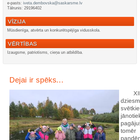
e-pasts:
iveta.dembovska@saskarsme.lv
Tālrunis: 29196402
VĪZIJA
Mūsdienīga, atvērta un konkurētspējīga vidusskola.
VĒRTĪBAS
Izaugsme, patriotisms, cieņa un atbildība.
nachodki.ru
интернет-магазин
Dejai ir spēks...
X
dzies
svētk
jānotie
pagāju
tomēr
pandēmi