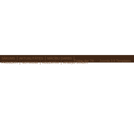
SĀKUMS
AKTUALITĀTES
MĀCĪBU DARBS
Friday the 7th - -
Joomla 3.9 Templates
PROJEKTI
NOTIKUMI
KOLEKTĪVI
ATMIŅU STĀSTI