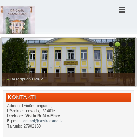
Description slide 2
.
KONTAKTI
Adrese: Dricānu pagasts,
Rēzeknes novads, LV-4615
Direktore:
Vivita Ruško-Elste
E-pasts:
dricani@saskarsme.lv
Tālrunis: 27902130