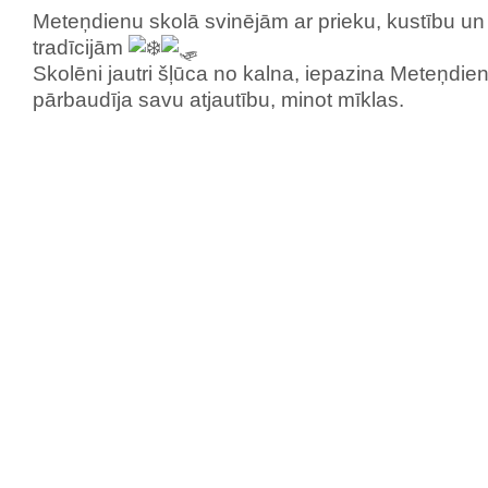
Meteņdienu skolā svinējām ar prieku, kustību un
tradīcijām
Skolēni jautri šļūca no kalna, iepazina Meteņdie
pārbaudīja savu atjautību, minot mīklas.