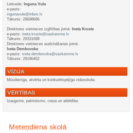
Lietvede:
Inguna Vule
e-pasts:
ingunavule@inbox.lv
Tālrunis: 28698686
Direktores v
ietnieces izglītības jomā:
Ineta Kruste
e-pasts:
ineta.kruste@saskarsme.lv
Tālrunis: 29331698
Direktores vietnieces audzināšanas jomā:
Iveta Dembovska
e-pasts:
iveta.dembovska@saskarsme.lv
Tālrunis: 29196402
VĪZIJA
Mūsdienīga, atvērta un konkurētspējīga vidusskola.
VĒRTĪBAS
Izaugsme, patriotisms, cieņa un atbildība.
Все для
Joomla
. Бесплатные шаблоны и расширения.
Meteņdiena skolā