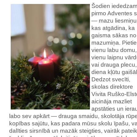
Šodien iededza
pirmo Adventes s
— mazu liesmiņu
kas atgādina, ka
gaisma sākas no
mazumiņa. Pietie
vienu labu domu,
vienu laipnu vār
vai drauga plecu, 
diena kļūtu gaišā
Dedzot svecīti,
skolas direktore
Vivita Ruško-Elst
aicināja mazliet
apstāties un iera
labo sev apkārt — drauga smaidu, skolotāja rūp
kopības sajūtu, kas padara mūsu skolu īpašu, va
dalīties sirsnībā un mazāk steigties, vairāk pateik