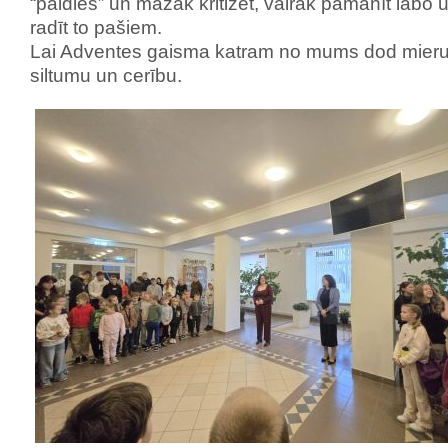
“paldies” un mazāk kritizēt, vairāk pamanīt labo 
radīt to pašiem.
Lai Adventes gaisma katram no mums dod mieru
siltumu un cerību.