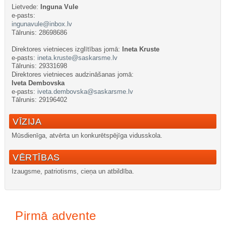
Lietvede:
Inguna Vule
e-pasts:
ingunavule@inbox.lv
Tālrunis: 28698686
Direktores v
ietnieces izglītības jomā:
Ineta Kruste
e-pasts:
ineta.kruste@saskarsme.lv
Tālrunis: 29331698
Direktores vietnieces audzināšanas jomā:
Iveta Dembovska
e-pasts:
iveta.dembovska@saskarsme.lv
Tālrunis: 29196402
VĪZIJA
Mūsdienīga, atvērta un konkurētspējīga vidusskola.
VĒRTĪBAS
Izaugsme, patriotisms, cieņa un atbildība.
Интернет-магазин
nachodki.ru
Pirmā advente