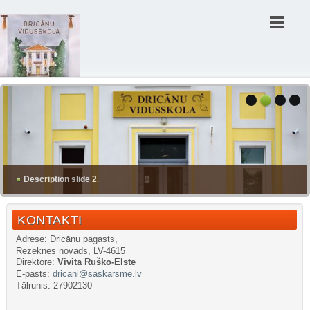
Description slide 2
.
KONTAKTI
Adrese: Dricānu pagasts,
Rēzeknes novads, LV-4615
Direktore:
Vivita Ruško-Elste
E-pasts:
dricani@saskarsme.lv
Tālrunis: 27902130