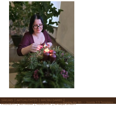
SĀKUMS
AKTUALITĀTES
MĀCĪBU DARBS
Sunday the 9th - -
Joomla 3.9 Templates
PROJEKTI
NOTIKUMI
KOLEKTĪVI
ATMIŅU STĀSTI