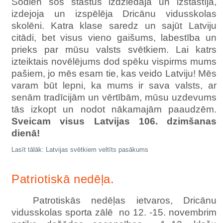
Šodien šos stāstus izdziedāja un izstāstīja,
izdejoja un izspēlēja Dricānu vidusskolas
skolēni. Katra klase saredz un sajūt Latviju
citādi, bet visus vieno gaišums, labestība un
prieks par mūsu valsts svētkiem. Lai katrs
izteiktais novēlējums dod spēku vispirms mums
pašiem, jo mēs esam tie, kas
veido Latviju! Mēs
varam būt lepni, ka mums ir sava valsts, ar
senām tradīcijām un vērtībām, mūsu uzdevums
tās izkopt un nodot nākamajām paaudzēm.
Sveicam visus Latvijas 106. dzimšanas
dienā!
Lasīt tālāk: Latvijas svētkiem veltīts pasākums
Patriotiskā nedēļa.
Patrotiskās nedēļas ietvaros, Dricānu
vidusskolas sporta zālē no 12. -15. novembrim