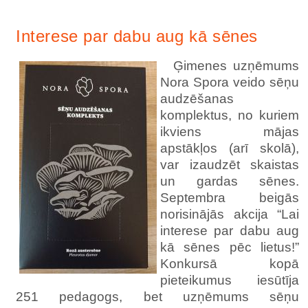
Interese par dabu aug kā sēnes
Ģimenes uzņēmums
Nora Spora veido sēņu
audzēšanas
komplektus, no kuriem
ikviens mājas
apstākļos (arī skolā),
var izaudzēt skaistas
un gardas sēnes.
Septembra beigās
norisinājās akcija “Lai
interese par dabu aug
kā sēnes pēc lietus!”
Konkursā kopā
pieteikumus iesūtīja
251 pedagogs, bet uzņēmums sēņu