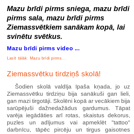
Mazu brīdi pirms sniega, mazu brīdi
pirms sala, mazu brīdi pirms
Ziemassvētkiem sanākam kopā, lai
svinētu svētkus.
Mazu brīdi pirms video ...
Lasīt tālāk: Mazu brīdi pirms...
Ziemassvētku tirdziņš skolā!
Šodien skolā valdīja īpaša kņada, jo uz
Ziemassvētku tirdziņu bija sanākuši gan lieli,
gan mazi tirgotāji. Skolēni kopā ar vecākiem bija
sarūpējuši dažnedažādus gardumus. Tāpat
varēja iegādāties arī rotas, skaistus dekorus,
puzles un adījumus vai apmeklēt "tattoo"
darbnīcu, tāpēc pircēju un tirgus gaisotnes