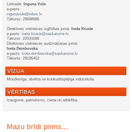
Lietvede:
Inguna Vule
e-pasts:
ingunavule@inbox.lv
Tālrunis: 28698686
Direktores v
ietnieces izglītības jomā:
Ineta Kruste
e-pasts:
ineta.kruste@saskarsme.lv
Tālrunis: 29331698
Direktores vietnieces audzināšanas jomā:
Iveta Dembovska
e-pasts:
iveta.dembovska@saskarsme.lv
Tālrunis: 29196402
VĪZIJA
Mūsdienīga, atvērta un konkurētspējīga vidusskola.
VĒRTĪBAS
Izaugsme, patriotisms, cieņa un atbildība.
Здесь нашел интересный
обзор
Mazu brīdi pirms...