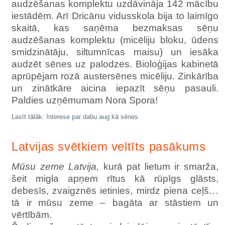
audzēšanas komplektu uzdāvināja 142 mācību
iestādēm. Arī Dricānu vidusskola bija to laimīgo
skaitā, kas saņēma bezmaksas sēņu
audzēšanas komplektu (micēliju bloku, ūdens
smidzinātāju, siltumnīcas maisu) un iesāka
audzēt sēnes uz palodzes. Bioloģijas kabinetā
aprūpējam rozā austersēnes micēliju. Zinkārība
un zinātkāre aicina iepazīt sēņu pasauli.
Paldies uzņēmumam Nora Spora!
Lasīt tālāk: Interese par dabu aug kā sēnes
Latvijas svētkiem veltīts pasākums
Mūsu zeme Latvija,
kurā pat lietum ir smarža,
šeit migla apņem rītus kā rūpīgs glāsts,
debesīs, zvaigznēs ietinies, mirdz piena ceļš…
tā ir mūsu zeme – bagāta ar stāstiem un
vērtībām.