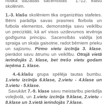
notika dažādas sacensības 1.-12. klašu
skolēnim.
1.-3. klašu
skolēniem tika organizētas stafetes.
Bērni parādīja savas prasmes florbola un
futbola elementos, demonstrēja savu veiklību
un precizitāti, kā arī visos uzdevumos ievēroja
godīguma principu. Sacensībās valdīja ļoti
spraiga un skaļa gaisotne, radot bērniem prieku
un sajūsmu.
Pirmo vietu izcīnīja 3. klase
,
pierādot savu ātrumu un veiklību.
Otrajā vietā
ierindojās 2. klase, bet trešo vietu godam
ieņēma 1. klase.
4.-6.klašu
grupa spēlēja tautas bumbu.
1.vietu izcīnīja 6.klase, 2.vietu - 4.klase un
3.vietu - 5.klase.
Savukārt
7.-9. klase
savu meistarību pierādīja
volejbolā, un
1.vietu izcīnīja 9.klase, 2.vietu -
8.klase un 3.vietā ierindojās 7.klase.