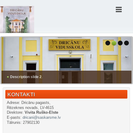
Description slide 2
.
KONTAKTI
Adrese: Dricānu pagasts,
Rēzeknes novads, LV-4615
Direktore:
Vivita Ruško-Elste
E-pasts:
dricani@saskarsme.lv
Tālrunis: 27902130