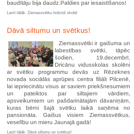
baudītāju bija daudz.Paldies par iesaistīšanos!
Lasīt tālāk: Ziemassvētku tirdziņš skolā!
Dāvā siltumu un svētkus!
Ziemassvētki ir gaišuma un
labestības svētki, tāpēc
šodien, 19.decembrī,
Dricānu vidusskolas skolēni
ar svētku programmu devās uz Rēzeknes
novada sociālās aprūpes centra filiāli Pilcenē,
lai iepriecinātu visus ar saviem priekšnesumiem
un pateiktos par siltajiem vārdiem,
apsveikumiem un pašdarinātajām dāvaniņām,
kuras bērni šajā svētku laikā saņēma no
pansionāta. Gaišus visiem Ziemassvētkus,
veselību un mieru Jaunajā gadā!
Lasīt tālāk: Dāvā siltumu un svētkus!