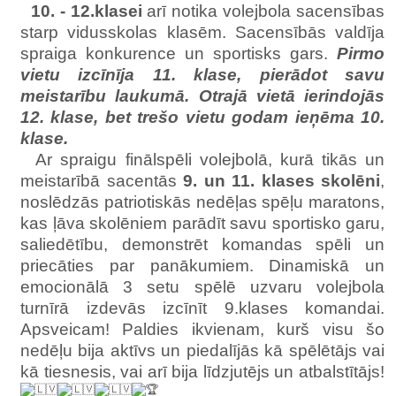
10. - 12.klasei
arī notika volejbola sacensības
starp vidusskolas klasēm. Sacensībās valdīja
spraiga konkurence un sportisks gars.
Pirmo
vietu izcīnīja 11. klase, pierādot savu
meistarību laukumā. Otrajā vietā ierindojās
12. klase, bet trešo vietu godam ieņēma 10.
klase.
Ar spraigu finālspēli volejbolā, kurā tikās un
meistarībā sacentās
9. un 11. klases skolēni
,
noslēdzās patriotiskās nedēļas spēļu maratons,
kas ļāva skolēniem parādīt savu sportisko garu,
saliedētību, demonstrēt komandas spēli un
priecāties par panākumiem. Dinamiskā un
emocionālā 3 setu spēlē uzvaru volejbola
turnīrā izdevās izcīnīt 9.klases komandai.
Apsveicam! Paldies ikvienam, kurš visu šo
nedēļu bija aktīvs un piedalījās kā spēlētājs vai
kā tiesnesis, vai arī bija
līdzjutējs un atbalstītājs!