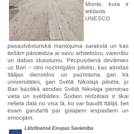
Monte, kura ir
iekļauta
UNESCO
pasaulvēsturiskā mantojuma sarakstā un kas
tiešām pārsteidza ar savu arhitektūru, varenību
un dabas skaistumu. Pēcpusdienā devāmies
uz Bari – otro nozīmīgāko pilsētu, kas atrodas
Itālijas dienvidos un pazīstama gan kā
universitātes, gan Svētā Nikolaja pilsēta, jo
Bari bazilikā atrodas Svētā Nikolaja piemiņas
vieta un svētbildes. Šodien redzētais ir tikai
neliela daļa no visa tā, ko var baudīt Itālijā, bet
esam gandarīti par gūtajiem iespaidiem un
emocijām.
Līdzfinansē Eiropas Savienība