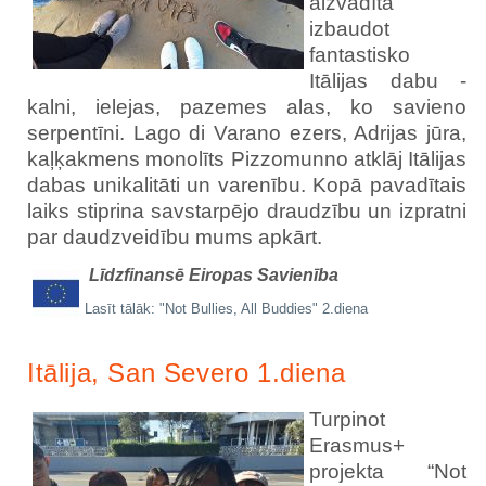
aizvadīta
izbaudot
fantastisko
Itālijas dabu -
kalni, ielejas, pazemes alas, ko savieno
serpentīni. Lago di Varano ezers, Adrijas jūra,
kaļķakmens monolīts Pizzomunno atklāj Itālijas
dabas unikalitāti un varenību. Kopā pavadītais
laiks stiprina savstarpējo draudzību un izpratni
par daudzveidību mums apkārt.
Līdzfinansē Eiropas Savienība
Lasīt tālāk: "Not Bullies, All Buddies" 2.diena
Itālija, San Severo 1.diena
Turpinot
Erasmus+
projekta “Not