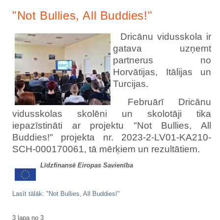
"Not Bullies, All Buddies!"
Dricānu vidusskola ir
gatava uzņemt
partnerus no
Horvātijas, Itālijas un
Turcijas.
Februārī Dricānu
vidusskolas skolēni un skolotāji tika
iepazīstināti ar projektu "Not Bullies, All
Buddies!" projekta nr. 2023-2-LV01-KA210-
SCH-000170061, tā mērķiem un rezultātiem.
Līdzfinansē Eiropas Savienība
Lasīt tālāk: "Not Bullies, All Buddies!"
3 lapa no 3