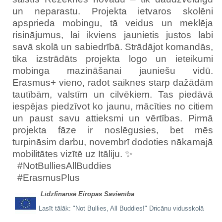
un neparastu. Projekta ietvaros skolēni
apsprieda mobingu, tā veidus un meklēja
risinājumus, lai ikviens jaunietis justos labi
savā skolā un sabiedrībā. Strādājot komandās,
tika izstrādāts projekta logo un ieteikumi
mobinga mazināšanai jauniešu vidū.
Erasmus+ vieno, radot saiknes starp dažādām
tautībām, valstīm un cilvēkiem. Tas piedāvā
iespējas piedzīvot ko jaunu, mācīties no citiem
un paust savu attieksmi un vērtības. Pirmā
projekta fāze ir noslēgusies, bet mēs
turpināsim darbu, novembrī dodoties nākamajā
mobilitātes vizītē uz Itāliju. ✨️
#NotBulliesAllBuddies
#ErasmusPlus
Līdzfinansē Eiropas Savienība
Lasīt tālāk: "Not Bullies, All Buddies!" Dricānu vidusskolā