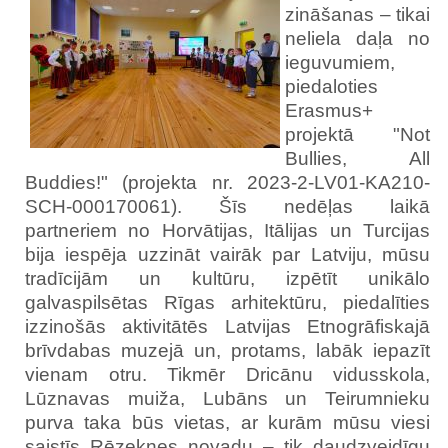
zināšanas – tikai
neliela daļa no
ieguvumiem,
piedaloties
Erasmus+
projektā "Not
Bullies, All
Buddies!" (projekta nr. 2023-2-LV01-KA210-
SCH-000170061). Šīs nedēļas laikā
partneriem no Horvātijas, Itālijas un Turcijas
bija iespēja uzzināt vairāk par Latviju, mūsu
tradīcijām un kultūru, izpētīt unikālo
galvaspilsētas Rīgas arhitektūru, piedalīties
izzinošās aktivitātēs Latvijas Etnogrāfiskajā
brīvdabas muzejā un, protams, labāk iepazīt
vienam otru. Tikmēr Dricānu vidusskola,
Lūznavas muiža, Lubāns un Teirumnieku
purva taka būs vietas, ar kurām mūsu viesi
saistīs Rēzeknes novadu – tik daudzveidīgu