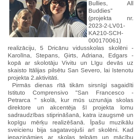
Bullies, All
Buddies”
(projekta nr.
2023-2-LV01-
KA210-SCH-
000170061)
realizāciju, 5 Dricānu vidusskolas skolēni -
Karolīna, Stepans, Ģirts, Adriana, Edgars -
kopā ar skolotāju Vivitu un Līgu devās uz
skaisto Itālijas pilsētu San Severo, lai īstenotu
projekta 2.aktivitāti.
Pirmās dienas rītā tikām sirsnīgi sagaidīti
Istituto Comprensivo "San Francesco -
Petrarca " skolā, kur mūs uzrunāja skolas
direktore un akcentēja šī projekta lomu
sadraudzības stiprināšanā, katra izaugsmē un
kopīgu mērķu realizēšanā. Īpašu muzikālu
sveicienu bija sagatavojuši arī skolēni. Kad
iepazināmies ar skolas telpām un mācību