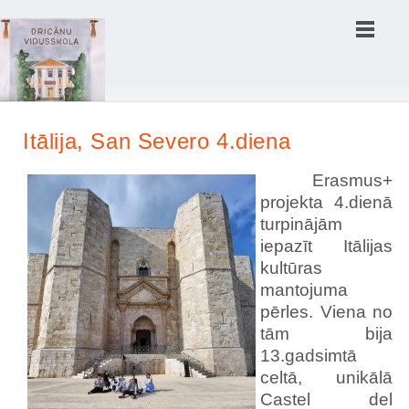
Шаблоны Joomla
здесь
Itālija, San Severo 4.diena
Erasmus+
projekta 4.dienā
turpinājām
iepazīt Itālijas
kultūras
mantojuma
pērles. Viena no
tām bija
13.gadsimtā
celtā, unikālā
Castel del