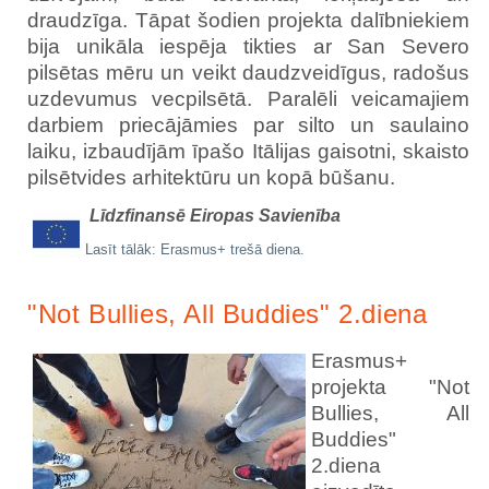
draudzīga. Tāpat šodien projekta dalībniekiem
bija unikāla iespēja tikties ar San Severo
pilsētas mēru un veikt daudzveidīgus, radošus
uzdevumus vecpilsētā. Paralēli veicamajiem
darbiem priecājāmies par silto un saulaino
laiku, izbaudījām īpašo Itālijas gaisotni, skaisto
pilsētvides arhitektūru un kopā būšanu.
Līdzfinansē Eiropas Savienība
Lasīt tālāk: Erasmus+ trešā diena.
"Not Bullies, All Buddies" 2.diena
Erasmus+
projekta "Not
Bullies, All
Buddies"
2.diena