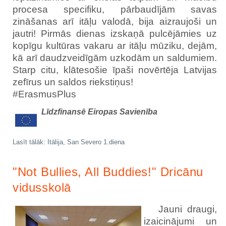
procesa specifiku, pārbaudījām savas
zināšanas arī itāļu valodā, bija aizraujoši un
jautri! Pirmās dienas izskaņā pulcējāmies uz
kopīgu kultūras vakaru ar itāļu mūziku, dejām,
kā arī daudzveidīgām uzkodām un saldumiem.
Starp citu, klātesošie īpaši novērtēja Latvijas
zefīrus un saldos riekstiņus!
#ErasmusPlus
Līdzfinansē Eiropas Savienība
Lasīt tālāk: Itālija, San Severo 1.diena
"Not Bullies, All Buddies!" Dricānu
vidusskolā
Jauni draugi,
izaicinājumi un