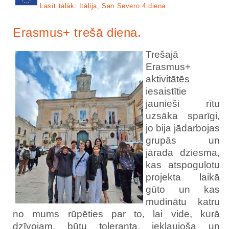
Lasīt tālāk: Itālija, San Severo 4.diena
Erasmus+ trešā diena.
Trešajā
Erasmus+
aktivitātēs
iesaistītie
jaunieši rītu
uzsāka sparīgi,
jo bija jādarbojas
grupās un
jārada dziesma,
kas atspoguļotu
projekta laikā
gūto un kas
mudinātu katru
no mums rūpēties par to, lai vide, kurā
dzīvojam, būtu toleranta, iekļaujoša un