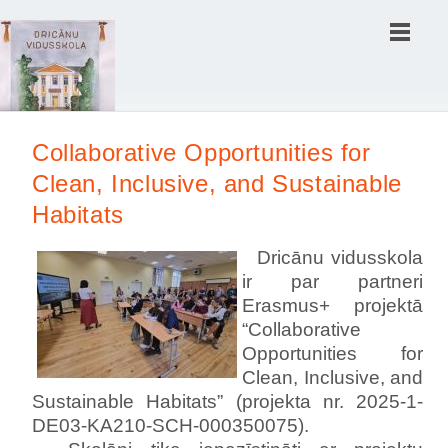
Все для
Joomla
. Бесплатные шаблоны и расширения.
Collaborative Opportunities for
Clean, Inclusive, and Sustainable
Habitats
Dricānu vidusskola
ir par partneri
Erasmus+ projektā
“Collaborative
Opportunities for
Clean, Inclusive, and
Sustainable Habitats” (projekta nr. 2025-1-
DE03-KA210-SCH-000350075).