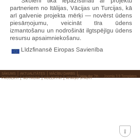
Skolēni tika iepazīstināti ar projektu
partneriem no Itālijas, Vācijas un Turcijas, kā
arī galvenie projekta mērķi — novērst ūdens
piesārņojumu, veicināt tīra ūdens
izmantošanu un nodrošināt ilgtspējīgu ūdens
resursu apsaimniekošanu.
Līdzfinansē Eiropas Savienība
SĀKUMS
AKTUALITĀTES
MĀCĪBU DARBS
Friday the 7th - -
Joomla 3.9 Templates
PROJEKTI
NOTIKUMI
KOLEKTĪVI
ATMIŅU STĀSTI